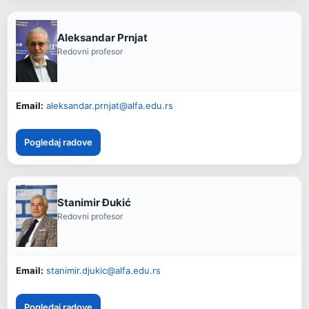
Aleksandar Prnjat
Redovni profesor
Email:
aleksandar.prnjat@alfa.edu.rs
Pogledaj radove
Stanimir Đukić
Redovni profesor
Email:
stanimir.djukic@alfa.edu.rs
Pogledaj radove