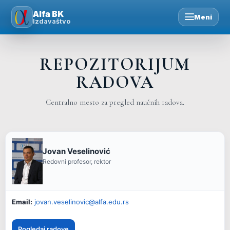
Skip
Alfa BK
Meni
to
Izdavaštvo
content
REPOZITORIJUM
RADOVA
Centralno mesto za pregled naučnih radova.
Jovan Veselinović
Redovni profesor, rektor
Email:
jovan.veselinovic@alfa.edu.rs
Pogledaj radove