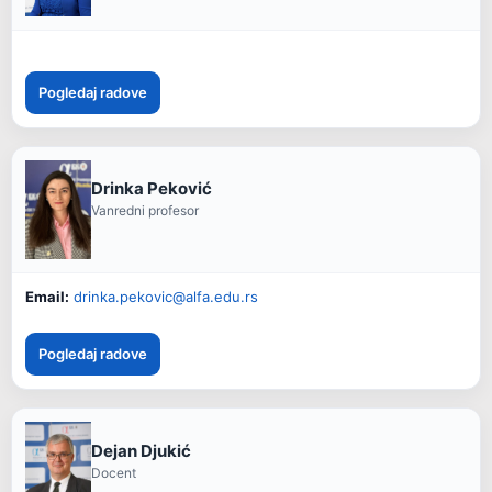
Pogledaj radove
Drinka Peković
Vanredni profesor
Email:
drinka.pekovic@alfa.edu.rs
Pogledaj radove
Dejan Djukić
Docent