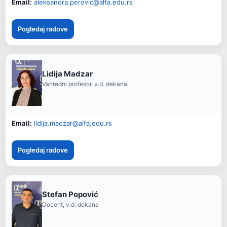
Email:
aleksandra.perovic@alfa.edu.rs
Pogledaj radove
Lidija Madzar
Vanredni profesor, v.d. dekana
Email:
lidija.madzar@alfa.edu.rs
Pogledaj radove
Stefan Popović
Docent, v.d. dekana