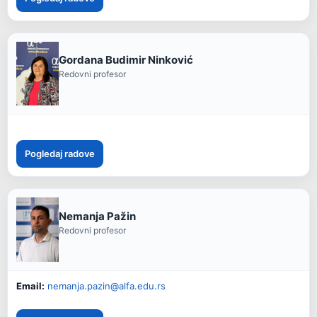
Gordana Budimir Ninković
Redovni profesor
Pogledaj radove
Nemanja Pažin
Redovni profesor
Email:
nemanja.pazin@alfa.edu.rs