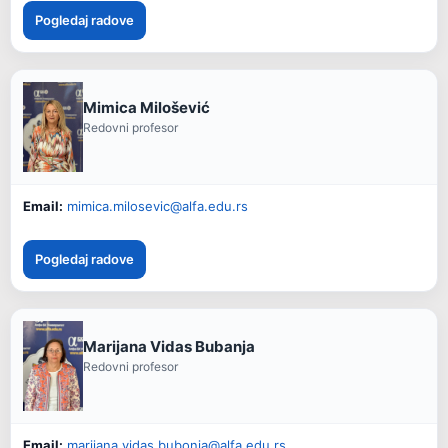
Pogledaj radove
Mimica Milošević
Redovni profesor
Email:
mimica.milosevic@alfa.edu.rs
Pogledaj radove
Marijana Vidas Bubanja
Redovni profesor
Email:
marijana.vidas.bubonja@alfa.edu.rs