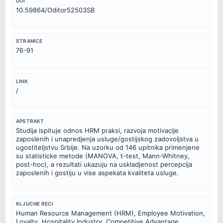
DOI
10.59864/Oditor52503SB
STRANICE
76-91
LINK
/
APSTRAKT
Studija ispituje odnos HRM praksi, razvoja motivacije 
zaposlenih i unapredjenja usluge/gostijskog zadovoljstva u 
ugostiteljstvu Srbije. Na uzorku od 146 upitnika primenjene 
su statisticke metode (MANOVA, t-test, Mann-Whitney, 
post-hoc), a rezultati ukazuju na uskladjenost percepcija 
zaposlenih i gostiju u vise aspekata kvaliteta usluge.
KLJUCNE RECI
Human Resource Management (HRM), Employee Motivation, 
Loyalty, Hospitality Industry, Competitive Advantage