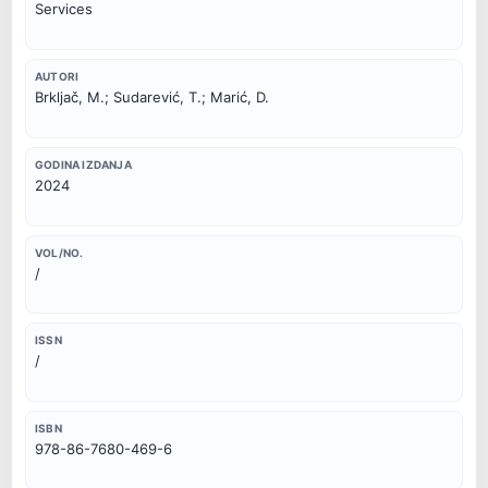
Services
AUTORI
Brkljač, M.; Sudarević, T.; Marić, D.
GODINA IZDANJA
2024
VOL/NO.
/
ISSN
/
ISBN
978-86-7680-469-6