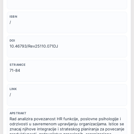
ISBN
/
DOI
10.46793/Rev25110.071DJ
STRANICE
71-84
LINK
/
APSTRAKT
Rad analizira povezanost HR funkcije, poslovne psihologije i 
odrzivosti u savremenom upravljanju organizacijama. Istice se 
znacaj njihove integracije i strateskog planiranja za povecanje 
produktivnosti, zadovoljstva zaposlenih, organizacione 