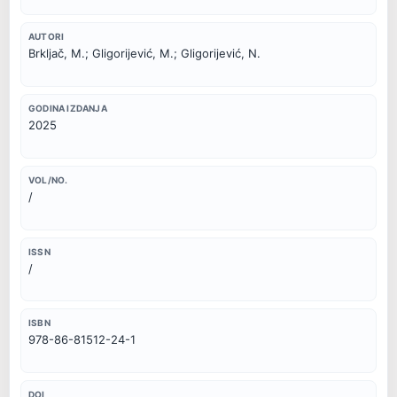
AUTORI
Brkljač, M.; Gligorijević, M.; Gligorijević, N.
GODINA IZDANJA
2025
VOL/NO.
/
ISSN
/
ISBN
978-86-81512-24-1
DOI