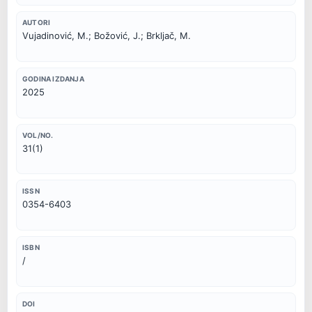
AUTORI
Vujadinović, M.; Božović, J.; Brkljač, M.
GODINA IZDANJA
2025
VOL/NO.
31(1)
ISSN
0354-6403
ISBN
/
DOI