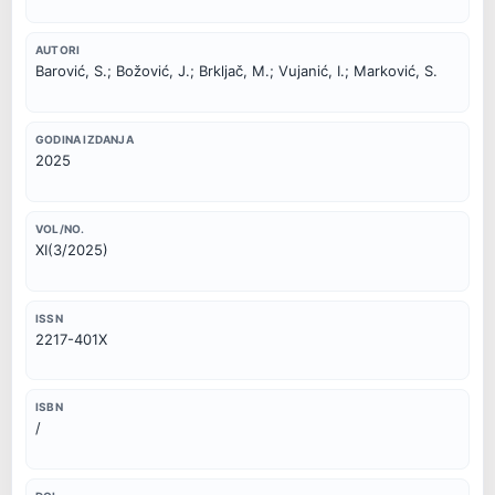
AUTORI
Barović, S.; Božović, J.; Brkljač, M.; Vujanić, I.; Marković, S.
GODINA IZDANJA
2025
VOL/NO.
XI(3/2025)
ISSN
2217-401X
ISBN
/