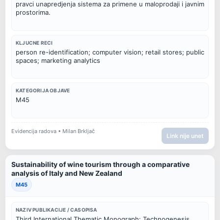
pravci unapredjenja sistema za primene u maloprodaji i javnim 
prostorima.
KLJUCNE RECI
person re-identification; computer vision; retail stores; public 
spaces; marketing analytics
KATEGORIJA OBJAVE
M45
Evidencija radova • Milan Brkljač
Link nije unet
Sustainability of wine tourism through a comparative
analysis of Italy and New Zealand
M45
NAZIV PUBLIKACIJE / CASOPISA
Third International Thematic Monograph: Technogenesis, 