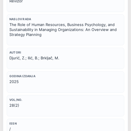
Revizor
NASLOV RADA
The Role of Human Resources, Business Psychology, and 
Sustainability in Managing Organizations: An Overview and 
Strategy Planning
AUTORI
Djurić, Z.; Ilić, B.; Brkljač, M.
GODINA IZDANJA
2025
VOL/NO.
28(2)
ISSN
/