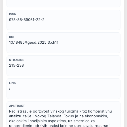
ISBN
978-86-89061-22-2
DOI
10.18485/tgesd.2025.3.ch11
STRANICE
215-238
LINK
/
APSTRAKT
Rad istrazuje odrzivost vinskog turizma kroz komparativnu 
analizu Italije i Novog Zelanda. Fokus je na ekonomskim, 
ekoloskim i socijalnim aspektima, uz smernice za 
unapredjenje odrzivih praksi koje ne ugrozavaju resurse i 