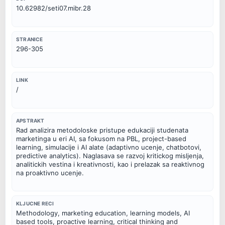
10.62982/seti07.mibr.28
STRANICE
296-305
LINK
/
APSTRAKT
Rad analizira metodoloske pristupe edukaciji studenata 
marketinga u eri AI, sa fokusom na PBL, project-based 
learning, simulacije i AI alate (adaptivno ucenje, chatbotovi, 
predictive analytics). Naglasava se razvoj kritickog misljenja, 
analitickih vestina i kreativnosti, kao i prelazak sa reaktivnog 
na proaktivno ucenje.
KLJUCNE RECI
Methodology, marketing education, learning models, AI 
based tools, proactive learning, critical thinking and 