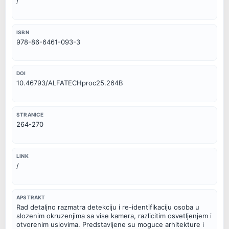
/
ISBN
978-86-6461-093-3
DOI
10.46793/ALFATECHproc25.264B
STRANICE
264-270
LINK
/
APSTRAKT
Rad detaljno razmatra detekciju i re-identifikaciju osoba u 
slozenim okruzenjima sa vise kamera, razlicitim osvetljenjem i 
otvorenim uslovima. Predstavljene su moguce arhitekture i 