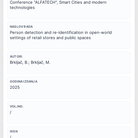
Conference "ALFATECH", Smart Cities and modern 
technologies
NASLOV RADA
Person detection and re-identification in open-world 
settings of retail stores and public spaces
AUTORI
Brkljač, B.; Brkljač, M.
GODINA IZDANJA
2025
VOL/NO.
/
ISSN
/