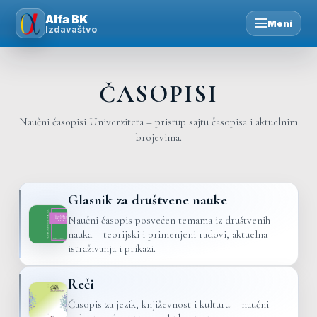
Skip
Alfa BK
Meni
to
Izdavaštvo
content
ČASOPISI
Naučni časopisi Univerziteta – pristup sajtu časopisa i aktuelnim
brojevima.
Glasnik za društvene nauke
Naučni časopis posvećen temama iz društvenih
nauka – teorijski i primenjeni radovi, aktuelna
istraživanja i prikazi.
Reči
Časopis za jezik, književnost i kulturu – naučni