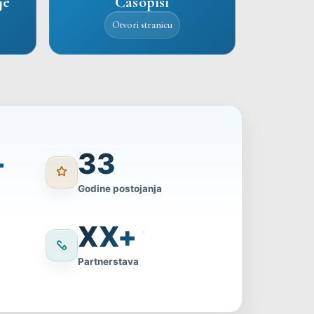
je
Časopisi
Otvori stranicu
+
33
Godine postojanja
XX+
Partnerstava