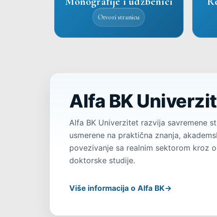
Monografije i udžbenici
R
Otvori stranicu
Alfa BK Univerzi
Alfa BK Univerzitet razvija savremene s
usmerene na praktična znanja, akademsk
povezivanje sa realnim sektorom kroz o
doktorske studije.
Više informacija o Alfa BK
→