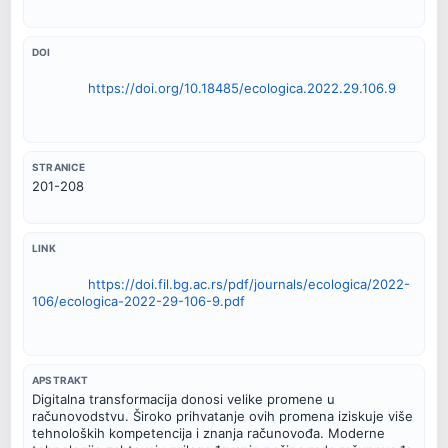
DOI
https://doi.org/10.18485/ecologica.2022.29.106.9
STRANICE
201-208
LINK
https://doi.fil.bg.ac.rs/pdf/journals/ecologica/2022-
106/ecologica-2022-29-106-9.pdf
APSTRAKT
Digitalna transformacija donosi velike promene u

računovodstvu. Široko prihvatanje ovih promena iziskuje više

tehnoloških kompetencija i znanja računovođa. Moderne
