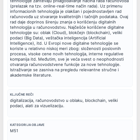
tehnologije zahtevaju prilagođavanje načina rada računovođa

(prelazak na tzv. online-real-time način rada). Uz primenu

informacionih tehnologija je olakšan i pojednostavljen rad

računovođa uz stvaranje kvalitetnijih i tačnijih podataka. Ovaj

rad daje doprinos širenju znanja o korišćenju digitalnih

tehnologija u računovodstvu. Najčešće korišćene digitalne

tehnologije su: oblak (Cloud), blokčejn (blockchain), veliki

podaci (Big Data), veštačka inteligencija (Artificial

Intelligence), itd. U Evropi nove digitalne tehnologije se

koriste u relativno niskoj meri zbog: složenosti poslovnih

procesa, visoke cene novih tehnologija, interne regulative

kompanija itd. Međutim, sve je veća svest o neophodnosti

otvaranja računovodstvene funkcije za nove tehnologije.

Istraživanje se zasniva na pregledu relevantne stručne i

akademske literature.
KLJUČNE REČI
digitalizacija, računovodstvo u oblaku, blockchain, veliki 
podaci, alati za vizuelizaciju.
KATEGORIJA OBJAVE
M51