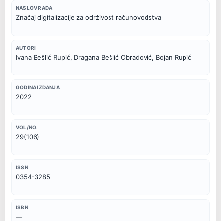
NASLOV RADA
Značaj digitalizacije za održivost računovodstva
AUTORI
Ivana Bešlić Rupić, Dragana Bešlić Obradović, Bojan Rupić
GODINA IZDANJA
2022
VOL/NO.
29(106)
ISSN
0354-3285
ISBN
—