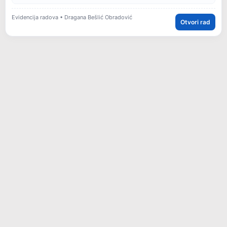
Evidencija radova • Dragana Bešlić Obradović
Otvori rad