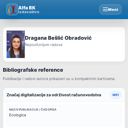
Skip
Alfa BK
Meni
to
Izdavaštvo
content
Dragana Bešlić Obradović
Repozitorijum radova
Bibliografske reference
Publikacije i radovi autora prikazani su u kompaktnim karticama.
Značaj digitalizacije za održivost računovodstva
M51
NAZIV PUBLIKACIJE / ČASOPISA
Ecologica