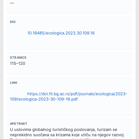
—
DOI
10.18485/ecologica.2023.30.109.16
STRANICE
115–120
LINK
https://doi.fil.bg.ac.rs/pdf/journals/ecologica/2023-
109/ecologica-2023-30-109-16.pdf
APSTRAKT
U uslovima globalnog turističkog poslovanja, turizam se

neprekidno suočava sa krizama koje utiču na njegov razvoj.
