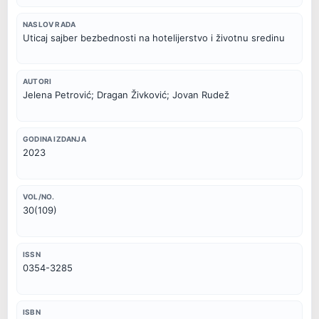
NASLOV RADA
Uticaj sajber bezbednosti na hotelijerstvo i životnu sredinu
AUTORI
Jelena Petrović; Dragan Živković; Jovan Rudež
GODINA IZDANJA
2023
VOL/NO.
30(109)
ISSN
0354-3285
ISBN