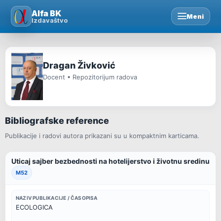
Skip
Alfa BK
Meni
to
Izdavaštvo
content
Dragan Živković
Docent • Repozitorijum radova
Bibliografske reference
Publikacije i radovi autora prikazani su u kompaktnim karticama.
Uticaj sajber bezbednosti na hotelijerstvo i životnu sredinu
M52
NAZIV PUBLIKACIJE / ČASOPISA
ECOLOGICA