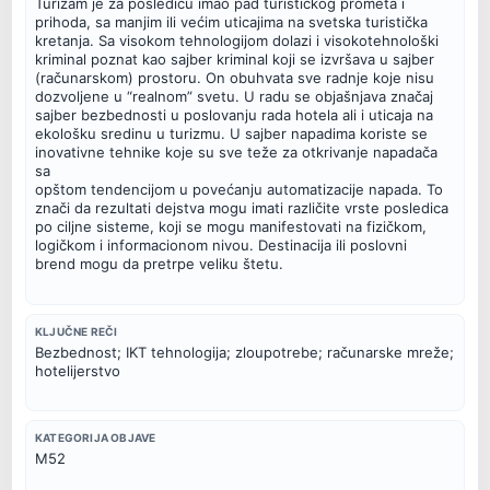
Turizam je za posledicu imao pad turističkog prometa i

prihoda, sa manjim ili većim uticajima na svetska turistička

kretanja. Sa visokom tehnologijom dolazi i visokotehnološki

kriminal poznat kao sajber kriminal koji se izvršava u sajber

(računarskom) prostoru. On obuhvata sve radnje koje nisu

dozvoljene u “realnom” svetu. U radu se objašnjava značaj

sajber bezbednosti u poslovanju rada hotela ali i uticaja na

ekološku sredinu u turizmu. U sajber napadima koriste se

inovativne tehnike koje su sve teže za otkrivanje napadača 
sa

opštom tendencijom u povećanju automatizacije napada. To

znači da rezultati dejstva mogu imati različite vrste posledica

po ciljne sisteme, koji se mogu manifestovati na fizičkom,

logičkom i informacionom nivou. Destinacija ili poslovni

brend mogu da pretrpe veliku štetu.
KLJUČNE REČI
Bezbednost; IKT tehnologija; zloupotrebe; računarske mreže; 
hotelijerstvo
KATEGORIJA OBJAVE
M52